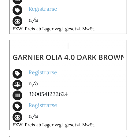
Registrarse
n/a
EXW: Preis ab Lager zzgl. gesetzl. MwSt.
GARNIER OLIA 4.0 DARK BROWN
Registrarse
n/a
3600541232624
Registrarse
n/a
EXW: Preis ab Lager zzgl. gesetzl. MwSt.