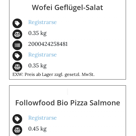
Wofei Geflügel-Salat
Registrarse
0.35 kg
2000424258481
Registrarse
0.35 kg
EXW: Preis ab Lager zzgl. gesetzl. MwSt.
Followfood Bio Pizza Salmone
Registrarse
0.45 kg