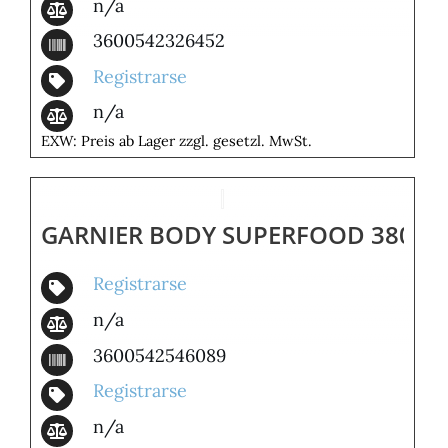
n/a
3600542326452
Registrarse
n/a
EXW: Preis ab Lager zzgl. gesetzl. MwSt.
GARNIER BODY SUPERFOOD 380M
Registrarse
n/a
3600542546089
Registrarse
n/a