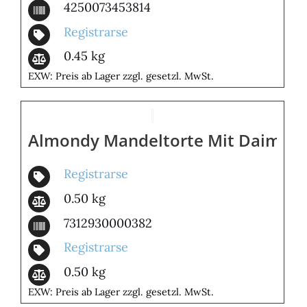
4250073453814
Registrarse
0.45 kg
EXW: Preis ab Lager zzgl. gesetzl. MwSt.
Almondy Mandeltorte Mit Daim
Registrarse
0.50 kg
7312930000382
Registrarse
0.50 kg
EXW: Preis ab Lager zzgl. gesetzl. MwSt.