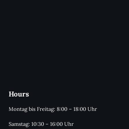
Hours
Montag bis Freitag: 8:00 – 18:00 Uhr
Samstag: 10:30 – 16:00 Uhr