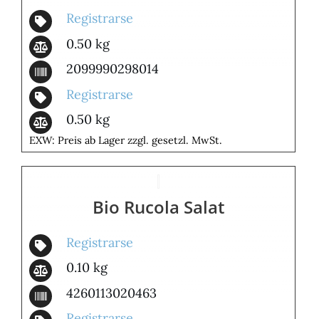
Registrarse
0.50 kg
2099990298014
Registrarse
0.50 kg
EXW: Preis ab Lager zzgl. gesetzl. MwSt.
Bio Rucola Salat
Registrarse
0.10 kg
4260113020463
Registrarse