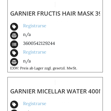
GARNIER FRUCTIS HAIR MASK 390
Registrarse
n/a
3600542129244
Registrarse
n/a
EXW: Preis ab Lager zzgl. gesetzl. MwSt.
GARNIER MICELLAR WATER 400ML 
Registrarse