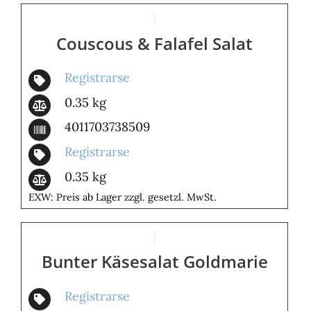
Couscous & Falafel Salat
Registrarse
0.35 kg
4011703738509
Registrarse
0.35 kg
EXW: Preis ab Lager zzgl. gesetzl. MwSt.
Bunter Käsesalat Goldmarie
Registrarse